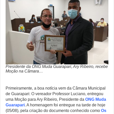
Muda
Controverso: IBS e CBS Dividem Empresários na Reforma Tributári
Guarapari
recebe
Como Resolver a Disputa Política do Republicanos Rumo a 2026
Moção
na
CMG
O Que Levou Quatro Trabalhadores à Morte em Obra Proibida no E
Casa Branca Antes Distante, Camp David Agora no Centro do Poder
Presidente da ONG Muda Guarapari, Ary Ribeiro, recebe
Moção na Câmara…
Primeiramente, a boa notícia vem da Câmara Municipal
de Guarapari: O vereador Professor Luciano, entregou
uma Moção para Ary Ribeiro, Presidente da
ONG Muda
Guarapari
. A homenagem foi entregue na tarde de hoje
(05/08), pela criação do documento conhecido como
Os