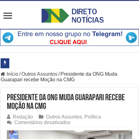
Início
/
Outros Assuntos
/
Presidente da ONG Muda
Principais Destaques do Amistoso Bayern x Aston Villa em Hong K
Guarapari recebe Moção na CMG
O Que Está Por Trás do Escândalo de R$ 308 Mi em MT?
Presidente da ONG Muda Guarapari recebe
Como Resolver a Crise Diplomática Que Lula e Trump Aprofundam
Moção na CMG
Especialistas Revelam os Riscos dos Ventos de 76 km/h no Rio
Redação
Outros Assuntos
,
Política
em
Comentários desativados
Copom e Itaú Dominam Hoje as Apostas do Mercado Financeiro
Presidente
da
Família Livre, Senador Investigado: O Que Mudou na Operação IN
ONG