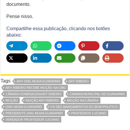
documento.
Pense nisso.
Compartilhe essa publicação, clicando nos botões
abaixo:
Tags
ARY ONG MUDA GUARAPARI
ARY RIBEIRO
ARY RIBEIRO RECEBE MOÇÃO NA CMG
CÂMARA HOMENAGEIA ARY RIBEIRO
CAMARA MUNICIPAL DE GUARAPARI
MOÇÃO
MOÇÃO ARY RIBEIRO
MOÇÃO NA CÂMARA
ONG MUDA GUARAPARI
OS DEZ MANDAMENTOS DO BOM POLITICO
PRESIDENTE ONG MUDA GUARAPARI
PROFESSOR LUCIANO
VEREADOR PROFESSOR LUCIANO