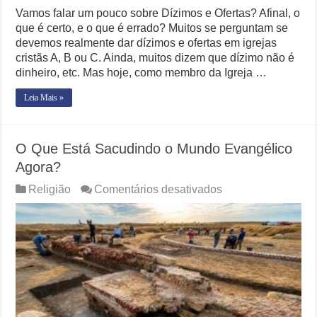
Vamos falar um pouco sobre Dízimos e Ofertas? Afinal, o
que é certo, e o que é errado? Muitos se perguntam se
devemos realmente dar dízimos e ofertas em igrejas
cristãs A, B ou C. Ainda, muitos dizem que dízimo não é
dinheiro, etc. Mas hoje, como membro da Igreja …
Leia Mais »
O Que Está Sacudindo o Mundo Evangélico
Agora?
em
Religião
Comentários desativados
O
Que
Está
Sacudindo
o
Mundo
Evangélico
Agora?