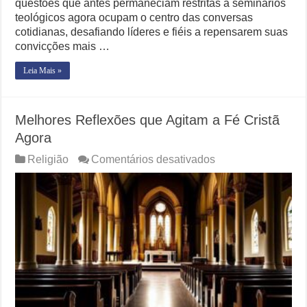
questões que antes permaneciam restritas a seminários
teológicos agora ocupam o centro das conversas
cotidianas, desafiando líderes e fiéis a repensarem suas
convicções mais …
Leia Mais »
Melhores Reflexões que Agitam a Fé Cristã
Agora
em
Religião
Comentários desativados
Melhores
Reflexões
que
Agitam
a
Fé
Cristã
Agora