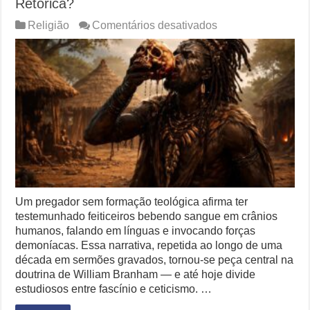
Retórica?
em
Religião
Comentários desativados
Branham
e
o
Ritual
do
Crânio:
Fé
ou
Retórica?
Um pregador sem formação teológica afirma ter
testemunhado feiticeiros bebendo sangue em crânios
humanos, falando em línguas e invocando forças
demoníacas. Essa narrativa, repetida ao longo de uma
década em sermões gravados, tornou-se peça central na
doutrina de William Branham — e até hoje divide
estudiosos entre fascínio e ceticismo. …