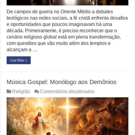
De campos de guerra no Oriente Médio a debates
teológicos nas redes sociais, a fé cristã enfrenta desafios
e oportunidades que poucos imaginavam há uma
década. Primeiramente, é preciso reconhecer que o
cenário religioso global está em plena transformação,
com questões que vão muito além dos templos e
alcançam a …
Leia Mais »
Música Gospel: Monólogo aos Demônios
em
Religião
Comentários desativados
Música
Gospel:
Monólogo
aos
Demônios