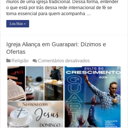
muros de uma igreja tradicional. Dessa forma, entender
o que está por trás dessa rede internacional de fé se
torna essencial para quem acompanha …
Leia Mais »
Igreja Aliança em Guarapari: Dízimos e
Ofertas
em
Religião
Comentários desativados
Igreja
Aliança
em
Guarapari:
Dízimos
e
Ofertas