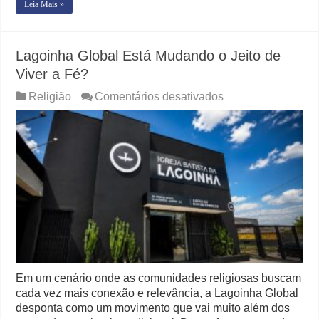
Leia Mais »
Lagoinha Global Está Mudando o Jeito de
Viver a Fé?
em
Religião
Comentários desativados
Lagoinha
Global
Está
Mudando
o
Jeito
de
Viver
a
Fé?
Em um cenário onde as comunidades religiosas buscam
cada vez mais conexão e relevância, a Lagoinha Global
desponta como um movimento que vai muito além dos