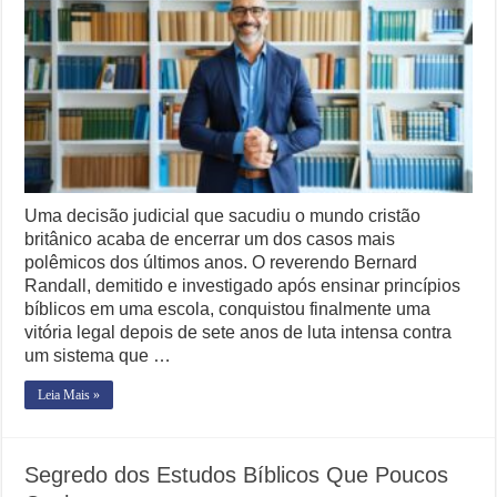
Batalha
de
Especialistas Revelam os Riscos dos Ventos de 76 km/h no Rio
7
Anos
Copom e Itaú Dominam Hoje as Apostas do Mercado Financeiro
e
Abala
Família Livre, Senador Investigado: O Que Mudou na Operação IN
o
Sistema
Controverso: IBS e CBS Dividem Empresários na Reforma Tributári
Uma decisão judicial que sacudiu o mundo cristão
britânico acaba de encerrar um dos casos mais
polêmicos dos últimos anos. O reverendo Bernard
Randall, demitido e investigado após ensinar princípios
bíblicos em uma escola, conquistou finalmente uma
vitória legal depois de sete anos de luta intensa contra
um sistema que …
Leia Mais »
Segredo dos Estudos Bíblicos Que Poucos