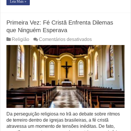
Leia Mais »
Primeira Vez: Fé Cristã Enfrenta Dilemas
que Ninguém Esperava
em
Religião
Comentários desativados
Primeira
Vez:
Fé
Cristã
Enfrenta
Dilemas
que
Ninguém
Esperava
Da perseguição religiosa no Irã ao debate sobre ritmos
de terreiro dentro de igrejas brasileiras, a fé cristã
atravessa um momento de tensões inéditas. De fato,