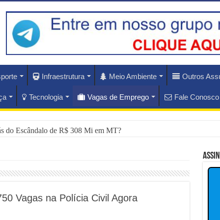
porte
Infraestrutura
Meio Ambiente
Outros Ass
ça
Tecnologia
Vagas de Emprego
Fale Conosco
ás do Escândalo de R$ 308 Mi em MT?
rise Diplomática Que Lula e Trump Aprofundam
Assi
lam os Riscos dos Ventos de 76 km/h no Rio
nam Hoje as Apostas do Mercado Financeiro
50 Vagas na Polícia Civil Agora
nador Investigado: O Que Mudou na Operação INSS