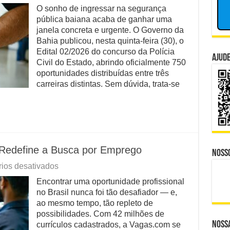
O sonho de ingressar na segurança
e CBS Dividem Empresários na Reforma Tributária
pública baiana acaba de ganhar uma
isputa Política do Republicanos Rumo a 2026
janela concreta e urgente. O Governo da
Bahia publicou, nesta quinta-feira (30), o
o Trabalhadores à Morte em Obra Proibida no ES?
Edital 02/2026 do concurso da Polícia
Ajude
Civil do Estado, abrindo oficialmente 750
 Distante, Camp David Agora no Centro do Poder
oportunidades distribuídas entre três
carreiras distintas. Sem dúvida, trata-se
lam o Que Levou ao Ataque Fatal na Fábrica Bombril
 Redefine a Busca por Emprego
Noss
em
ios desativados
Vagas.com
Encontrar uma oportunidade profissional
Supera
no Brasil nunca foi tão desafiador — e,
Rivais
e
ao mesmo tempo, tão repleto de
Redefine
possibilidades. Com 42 milhões de
a
Nossa
currículos cadastrados, a Vagas.com se