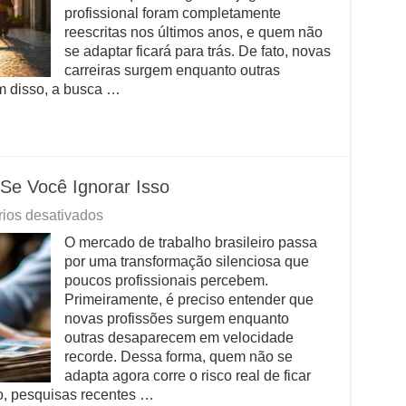
Sobre
profissional foram completamente
Conseguir
reescritas nos últimos anos, e quem não
Emprego
se adaptar ficará para trás. De fato, novas
em
carreiras surgem enquanto outras
2026
m disso, a busca …
Se Você Ignorar Isso
em
ios desativados
Sua
O mercado de trabalho brasileiro passa
Carreira
por uma transformação silenciosa que
Está
em
poucos profissionais percebem.
Risco
Primeiramente, é preciso entender que
Se
novas profissões surgem enquanto
Você
outras desaparecem em velocidade
Ignorar
recorde. Dessa forma, quem não se
Isso
adapta agora corre o risco real de ficar
o, pesquisas recentes …