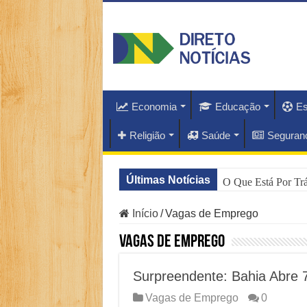
Economia
Educação
Es
Religião
Saúde
Seguran
Últimas Notícias
O Que Está Por Tr
Como Resolver a C
Início
/
Vagas de Emprego
Especialistas Reve
Vagas de Emprego
Copom e Itaú Domi
Surpreendente: Bahia Abre 7
Família Livre, Se
Vagas de Emprego
0