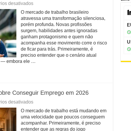
em
ios desativados
Sua
O mercado de trabalho brasileiro
carreira
atravessa uma transformação silenciosa,
está
pronta
porém profunda. Novas profissões
para
surgem, habilidades antes ignoradas
o
ganham protagonismo e quem não
que
acompanha esse movimento corre o risco
vem
de ficar para trás. Primeiramente, é
em
preciso entender que o cenário atual
2026?
a — embora ele …
obre Conseguir Emprego em 2026
em
ios desativados
O
O mercado de trabalho está mudando em
Que
uma velocidade que poucos conseguem
Ninguém
Te
acompanhar. Primeiramente, é preciso
Conta
entender que as regras do jogo