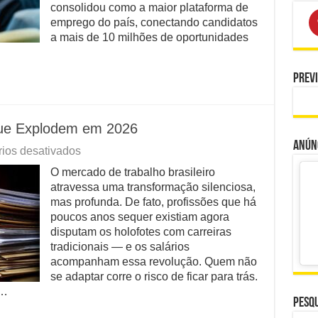
Busca
consolidou como a maior plataforma de
por
emprego do país, conectando candidatos
Emprego
a mais de 10 milhões de oportunidades
Prev
Que Explodem em 2026
Anúnc
em
ios desativados
Surpreendente:
O mercado de trabalho brasileiro
Carreiras
atravessa uma transformação silenciosa,
Que
Explodem
mas profunda. De fato, profissões que há
em
poucos anos sequer existiam agora
2026
disputam os holofotes com carreiras
tradicionais — e os salários
acompanham essa revolução. Quem não
se adaptar corre o risco de ficar para trás.
 …
Pesqu