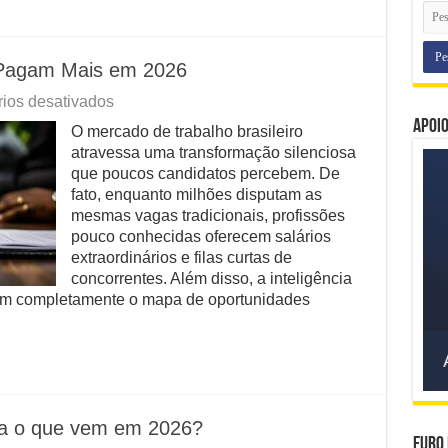
 Pagam Mais em 2026
em
ios desativados
Segredo
Apoi
O mercado de trabalho brasileiro
das
atravessa uma transformação silenciosa
Carreiras
que
que poucos candidatos percebem. De
Pagam
fato, enquanto milhões disputam as
Mais
mesmas vagas tradicionais, profissões
em
pouco conhecidas oferecem salários
2026
extraordinários e filas curtas de
concorrentes. Além disso, a inteligência
ham completamente o mapa de oportunidades
ara o que vem em 2026?
Euro 