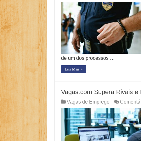
Controverso: IBS 
Como Resolver a D
O Que Levou Quatr
Casa Branca Antes
Especialistas Reve
de um dos processos …
Leia Mais »
Vagas.com Supera Rivais e
Vagas de Emprego
Comentár