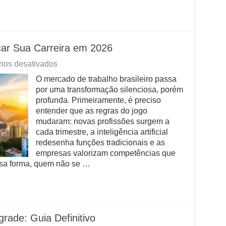
ar Sua Carreira em 2026
em
ios desativados
Guia
O mercado de trabalho brasileiro passa
Completo
por uma transformação silenciosa, porém
Para
Alavancar
profunda. Primeiramente, é preciso
Sua
entender que as regras do jogo
Carreira
mudaram: novas profissões surgem a
em
cada trimestre, a inteligência artificial
2026
redesenha funções tradicionais e as
empresas valorizam competências que
ssa forma, quem não se …
ade: Guia Definitivo