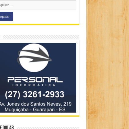
o
e Dólar