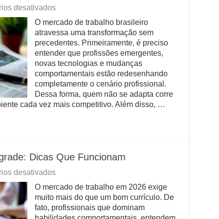
em
ios desativados
Sua
O mercado de trabalho brasileiro
Carreira
atravessa uma transformação sem
Merece
um
precedentes. Primeiramente, é preciso
Upgrade:
entender que profissões emergentes,
Guia
novas tecnologias e mudanças
Definitivo
comportamentais estão redesenhando
completamente o cenário profissional.
Dessa forma, quem não se adapta corre
biente cada vez mais competitivo. Além disso, …
grade: Dicas Que Funcionam
em
ios desativados
Sua
O mercado de trabalho em 2026 exige
Carreira
muito mais do que um bom currículo. De
Merece
um
fato, profissionais que dominam
Upgrade:
habilidades comportamentais, entendem