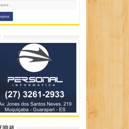
o
e Dólar