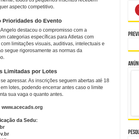
uer aspecto competitivo.
o Prioridades do Evento
de Angelo destacou o compromisso com a
Prev
om categorias específicas para Atletas com
om limitações visuais, auditivas, intelectuais e
ão segue rigorosamente as normas da
o.
Anúnc
s Limitadas por Lotes
se apressar. As inscrições seguem abertas até 18
em lotes, podendo encerrar antes caso o limite
anta sua vaga o quanto antes.
:
www.acecads.org
icação da Sedu:
br
Pesqu
v.br