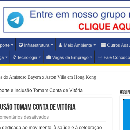
porte
Infraestrutura
Meio Ambiente
Outros Ass
ça
Tecnologia
Vagas de Emprego
Fale Conosco
ues do Amistoso Bayern x Aston Villa em Hong Kong
ás do Escândalo de R$ 308 Mi em MT?
porte e Inclusão Tomam Conta de Vitória
Assi
rise Diplomática Que Lula e Trump Aprofundam
lusão Tomam Conta de Vitória
lam os Riscos dos Ventos de 76 km/h no Rio
em
omentários desativados
Corrida
nam Hoje as Apostas do Mercado Financeiro
Sedu:
 dedicada ao movimento, à saúde e à celebração