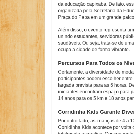
da educação capixaba. De fato, essa
Família Livre, Se
organizada pela Secretaria da Educ
Praça do Papa em um grande palco 
Controverso: IBS 
Como Resolver a D
Além disso, o evento representa um
unindo estudantes, servidores públ
O Que Levou Quatr
saudáveis. Ou seja, trata-se de uma
ocupa a cidade de forma vibrante.
Casa Branca Antes
Percursos Para Todos os Níve
Certamente, a diversidade de modal
participantes podem escolher entre
largada prevista para as 6 horas. D
iniciantes encontram espaço para pa
14 anos para os 5 km e 18 anos par
Corridinha Kids Garante Div
Por outro lado, as crianças de 4 a
Corridinha Kids acontece por volta 
totalmente recreativo. Consequente