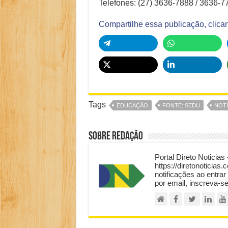
Telefones: (27) 3636-7888 / 3636-7
Compartilhe essa publicação, clica
Tags
EDUCAÇÃO
FONTE: SEDU
NOTÍ
Sobre Redação
Portal Direto Noticias 
https://diretonoticias.
notificações ao entrar
por email, inscreva-s