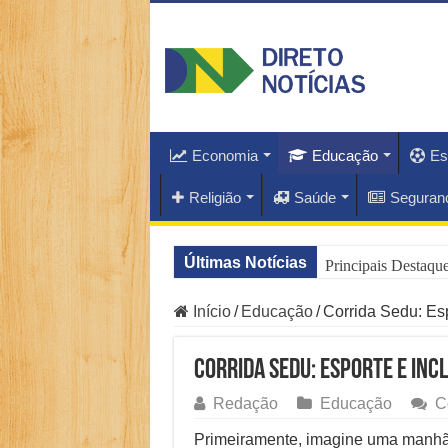
Economia
Educação
Es
Religião
Saúde
Seguran
Últimas Notícias
Principais Destaq
O Que Está Por Tr
Início
/
Educação
/
Corrida Sedu: Es
Como Resolver a C
Corrida Sedu: Esporte e Inc
Especialistas Reve
Redação
Educação
C
Copom e Itaú Domi
Primeiramente, imagine uma manhã