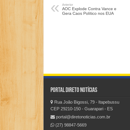
Anterior
AOC Explode Contra Vance e
Gera Caos Político nos EUA
Portal Direto Notícias
Rua João Bigossi, 79 - Itapebussu
CEP 29210-150 - Guarapari - ES
portal@diretonoticias.com.br
(27) 98847-5669