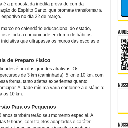
Esporte
 é a proposta da inédita prova de corrida
nador Investigado: O Que Mudou na Operação INSS
e
ação do Espírito Santo, que promete transformar a
Inclusão
esportivo no dia 22 de março.
e CBS Dividem Empresários na Reforma Tributária
Tomam
Conta
isputa Política do Republicanos Rumo a 2026
de
 marco no calendário educacional do estado,
Ajude
Vitória
icos e toda a comunidade em torno de hábitos
o Trabalhadores à Morte em Obra Proibida no ES?
 iniciativa que ultrapassa os muros das escolas e
 Distante, Camp David Agora no Centro do Poder
is de Preparo Físico
idades é um dos grandes atrativos. Os
 percursos de 3 km (caminhada), 5 km e 10 km, com
essa forma, tanto atletas experientes quanto
Noss
rticipar. A idade mínima varia conforme a distância:
a os 10 km.
ersão Para os Pequenos
 13 anos também terão seu momento especial. A
das 9 horas, com trajetos adaptados e caráter
Nossa
mente, todos os pequenos inscritos recebem