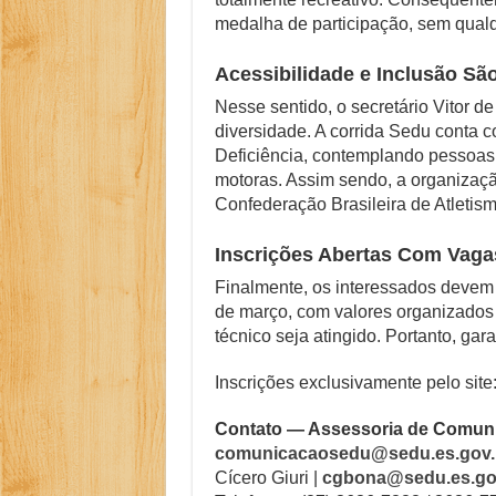
medalha de participação, sem qualq
Acessibilidade e Inclusão Sã
Nesse sentido, o secretário Vitor 
diversidade. A corrida Sedu conta c
Deficiência, contemplando pessoas c
motoras. Assim sendo, a organizaç
Confederação Brasileira de Atletism
Inscrições Abertas Com Vaga
Finalmente, os interessados devem 
de março, com valores organizados 
técnico seja atingido. Portanto, gar
Inscrições exclusivamente pelo site
Contato — Assessoria de Comun
comunicacaosedu@sedu.es.gov.
Cícero Giuri |
cgbona@sedu.es.go