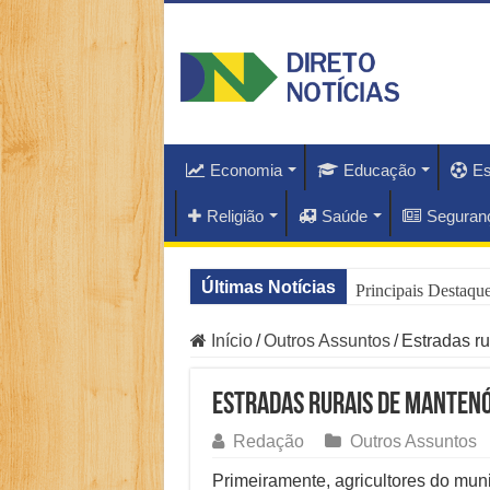
Economia
Educação
Es
Religião
Saúde
Seguran
Últimas Notícias
Principais Destaq
O Que Está Por Tr
Início
/
Outros Assuntos
/
Estradas r
Como Resolver a C
Estradas rurais de Mantenó
Especialistas Reve
Redação
Outros Assuntos
Copom e Itaú Domi
Primeiramente, agricultores do mun