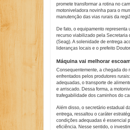
promete transformar a rotina no ca
Família Livre, Se
motoniveladora novinha para o muni
manutenção das vias rurais da regi
Controverso: IBS 
Como Resolver a D
De fato, o equipamento representa
recurso viabilizado pela Secretaria
O Que Levou Quatr
(Seag). A solenidade de entrega aco
lideranças locais e o prefeito Doutor
Casa Branca Antes
Máquina vai melhorar escoam
Consequentemente, a chegada do m
enfrentados pelos produtores rurais
adequadas, o transporte de alimento
e arriscado. Dessa forma, a motoni
trafegabilidade dos caminhos do c
Além disso, o secretário estadual da
entrega, ressaltou o caráter estraté
condições adequadas é essencial 
eficiência. Nesse sentido, o investim