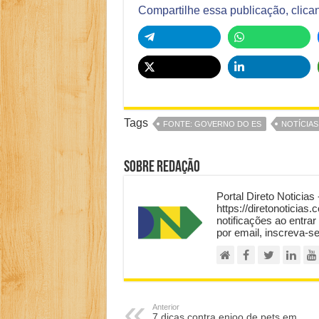
Compartilhe essa publicação, clica
Tags
FONTE: GOVERNO DO ES
NOTÍCIAS
Sobre Redação
Portal Direto Noticias 
https://diretonoticias.
notificações ao entrar
por email, inscreva-s
Anterior
7 dicas contra enjoo de pets em