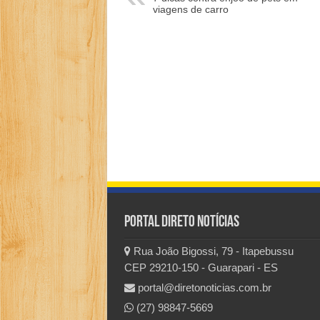
viagens de carro
Portal Direto Notícias
Rua João Bigossi, 79 - Itapebussu
CEP 29210-150 - Guarapari - ES
portal@diretonoticias.com.br
(27) 98847-5669