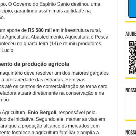
de
mpo. O Governo do Espírito Santo destinou uma
nador Investigado: O Que Mudou na Operação INSS
Mantenópolis
cípio, garantindo assim mais agilidade na
ganham
ão.
e CBS Dividem Empresários na Reforma Tributária
reforço
de
isputa Política do Republicanos Rumo a 2026
R$
 um aporte de
R$ 580 mil
em infraestrutura rural,
Ajude
580
 da Agricultura, Abastecimento, Aquicultura e Pesca
mil
o Trabalhadores à Morte em Obra Proibida no ES?
nteceu na quarta-feira (14) e reuniu produtores,
 Lucio.
 Distante, Camp David Agora no Centro do Poder
ento da produção agrícola
aquinário deve resolver um dos maiores gargalos
: a precariedade das estradas. Sem vias
s até os centros de comercialização se torna caro
Noss
veladora atuará diretamente na conservação e na
ampo.
 Agricultura,
Enio Bergoli
, responsável pela
gico da iniciativa. Segundo ele, manter as vias em
para que a produção alcance os mercados com
ento fortalece a agricultura familiar e amplia a
Nossa