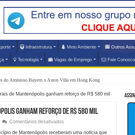
porte
Infraestrutura
Meio Ambiente
Outros Ass
ça
Tecnologia
Vagas de Emprego
Fale Conosco
ues do Amistoso Bayern x Aston Villa em Hong Kong
ás do Escândalo de R$ 308 Mi em MT?
urais de Mantenópolis ganham reforço de R$ 580 mil
Assi
rise Diplomática Que Lula e Trump Aprofundam
polis ganham reforço de R$ 580 mil
lam os Riscos dos Ventos de 76 km/h no Rio
em
Comentários desativados
Estradas
nam Hoje as Apostas do Mercado Financeiro
rurais
icípio de Mantenópolis receberam uma notícia que