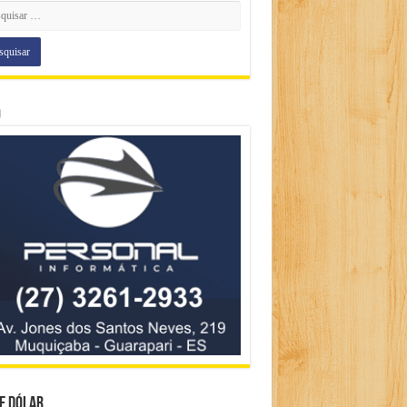
o
e Dólar