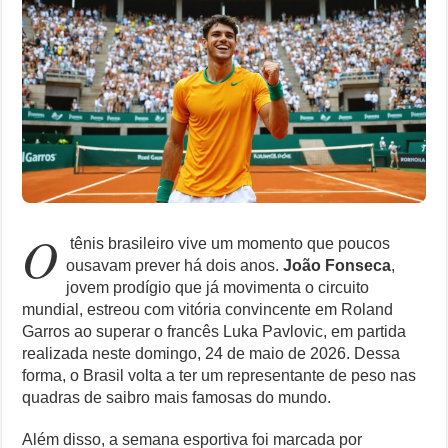
Rival
O Que Está Por Trás do Escândalo de R$ 308 Mi em MT?
Francês
e
Como Resolver a Crise Diplomática Que Lula e Trump Aprofundam
Brilha
em
Roland
Especialistas Revelam os Riscos dos Ventos de 76 km/h no Rio
Garros
Copom e Itaú Dominam Hoje as Apostas do Mercado Financeiro
O
tênis brasileiro vive um momento que poucos
ousavam prever há dois anos.
João Fonseca
,
jovem prodígio que já movimenta o circuito
mundial, estreou com vitória convincente em Roland
Garros ao superar o francês Luka Pavlovic, em partida
realizada neste domingo, 24 de maio de 2026. Dessa
forma, o Brasil volta a ter um representante de peso nas
quadras de saibro mais famosas do mundo.
Além disso, a semana esportiva foi marcada por