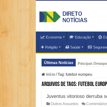
Economia
Educação
Es
Religião
Saúde
Seguran
Últimas Notícias
Principais Destaq
O Que Está Por Tr
Início
/
Tag:
futebol europeu
Como Resolver a C
Arquivos de Tags:
futebol euro
Especialistas Reve
Juventus vitorioso derruba sé
Copom e Itaú Domi
Outros Assuntos
Comentários