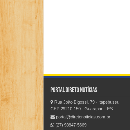
Portal Direto Notícias
Rua João Bigossi, 79 - Itapebussu
CEP 29210-150 - Guarapari - ES
portal@diretonoticias.com.br
(27) 98847-5669