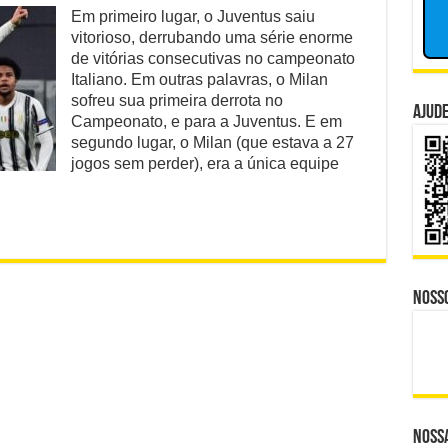
Juventus
Em primeiro lugar, o Juventus saiu
nador Investigado: O Que Mudou na Operação INSS
vitorioso
vitorioso, derrubando uma série enorme
derruba
e CBS Dividem Empresários na Reforma Tributária
série
de vitórias consecutivas no campeonato
invicta
Italiano. Em outras palavras, o Milan
no
isputa Política do Republicanos Rumo a 2026
sofreu sua primeira derrota no
Italiano
Ajude
Campeonato, e para a Juventus. E em
o Trabalhadores à Morte em Obra Proibida no ES?
segundo lugar, o Milan (que estava a 27
jogos sem perder), era a única equipe
 Distante, Camp David Agora no Centro do Poder
Noss
Nossa