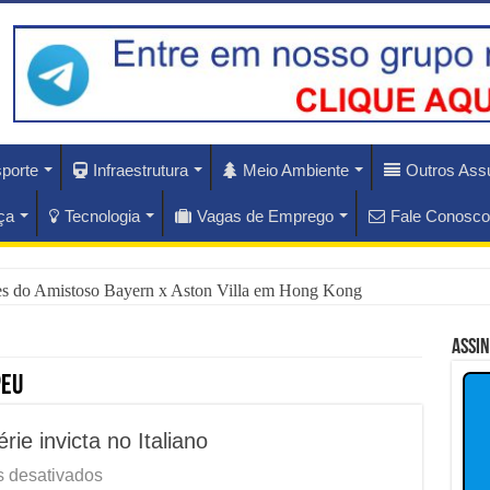
porte
Infraestrutura
Meio Ambiente
Outros Ass
ça
Tecnologia
Vagas de Emprego
Fale Conosco
ues do Amistoso Bayern x Aston Villa em Hong Kong
ás do Escândalo de R$ 308 Mi em MT?
Assi
rise Diplomática Que Lula e Trump Aprofundam
peu
lam os Riscos dos Ventos de 76 km/h no Rio
rie invicta no Italiano
nam Hoje as Apostas do Mercado Financeiro
em
 desativados