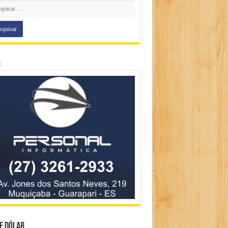
o
e Dólar