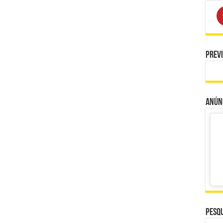
Prev
Anúnc
Pesqu