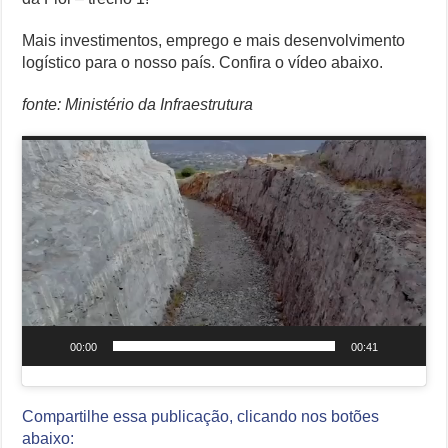
no
Brasil
Como Resolver a Disputa Política do Republicanos Rumo a 2026
Mais investimentos, emprego e mais desenvolvimento
logístico para o nosso país. Confira o vídeo abaixo.
O Que Levou Quatro Trabalhadores à Morte em Obra Proibida no E
fonte: Ministério da Infraestrutura
Casa Branca Antes Distante, Camp David Agora no Centro do Poder
Especialistas Revelam o Que Levou ao Ataque Fatal na Fábrica Bomb
Tocador
de
vídeo
00:00
00:41
Compartilhe essa publicação, clicando nos botões
abaixo: