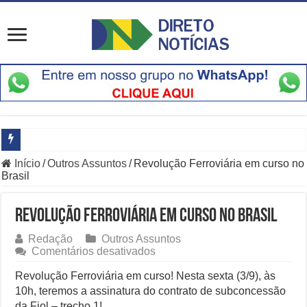
Início
/
Outros Assuntos
/
Revolução Ferroviária em curso no
O Que Está Por Trás do Escândalo de R$ 308 Mi em MT?
Brasil
Como Resolver a Crise Diplomática Que Lula e Trump Aprofundam
Revolução Ferroviária em curso no Brasil
Especialistas Revelam os Riscos dos Ventos de 76 km/h no Rio
Redação
Outros Assuntos
Copom e Itaú Dominam Hoje as Apostas do Mercado Financeiro
em
Comentários desativados
Revolução
Família Livre, Senador Investigado: O Que Mudou na Operação IN
Ferroviária
Revolução Ferroviária em curso! Nesta sexta (3/9), às
em
10h, teremos a assinatura do contrato de subconcessão
curso
Controverso: IBS e CBS Dividem Empresários na Reforma Tributári
da Fiol – trecho 1!