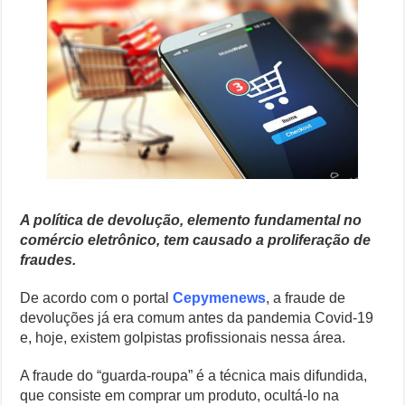
Fraudes
O Que Levou Quatro Trabalhadores à Morte em Obra Proibida no E
no
Comércio
Casa Branca Antes Distante, Camp David Agora no Centro do Poder
Eletrônico
Especialistas Revelam o Que Levou ao Ataque Fatal na Fábrica Bomb
Polêmico: AWS Domina Mercado de IA e Deixa Rivais Para Trás
A política de devolução, elemento fundamental no
comércio eletrônico, tem causado a proliferação de
fraudes.
De acordo com o portal
Cepymenews
, a fraude de
devoluções já era comum antes da pandemia Covid-19
e, hoje, existem golpistas profissionais nessa área.
A fraude do “guarda-roupa” é a técnica mais difundida,
que consiste em comprar um produto, ocultá-lo na