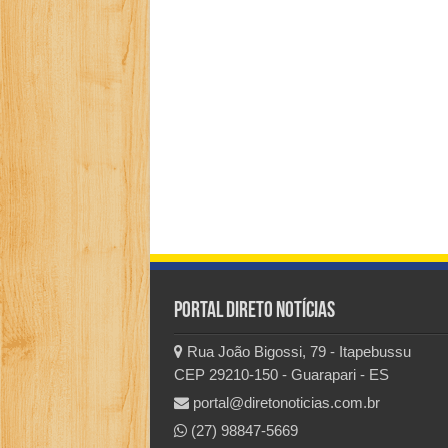
Portal Direto Notícias
Rua João Bigossi, 79 - Itapebussu
CEP 29210-150 - Guarapari - ES
portal@diretonoticias.com.br
(27) 98847-5669