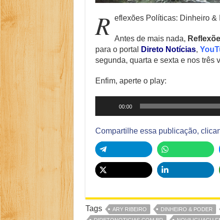
R
eflexões Políticas: Dinheiro &
Antes de mais nada,
Reflexõe
para o portal
Direto Notícias
,
YouT
segunda, quarta e sexta e nos três 
Enfim, aperte o play:
Tocador
00:00
de
áudio
Compartilhe essa publicação, clica
Tags
ARY RIBEIRO
DINHEIRO & PODER
DIRETONOTICIAS.COM.BR
NOVA IGUACU F