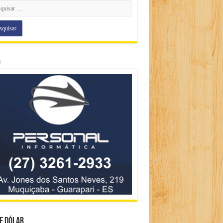
o
e Dólar