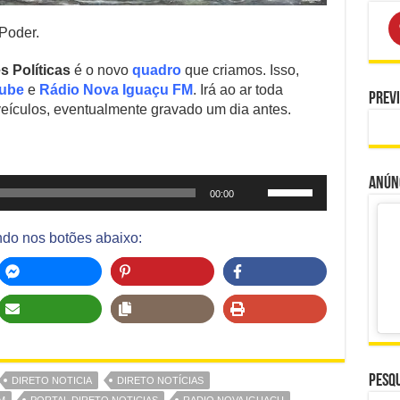
 Poder.
s Políticas
é o novo
quadro
que criamos. Isso,
ube
e
Rádio Nova Iguaçu FM
. Irá ao ar toda
Prev
veículos, eventualmente gravado um dia antes.
Anúnc
Use
00:00
as
setas
ndo nos botões abaixo:
para
cima
ou
para
baixo
para
aumentar
ou
Pesqu
DIRETO NOTICIA
DIRETO NOTÍCIAS
diminuir
M
PORTAL DIRETO NOTICIAS
RADIO NOVA IGUAÇU