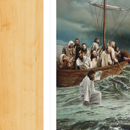
Como Resolver a D
O Que Levou Quatr
Casa Branca Antes
Especialistas Reve
Polêmico: AWS Dom