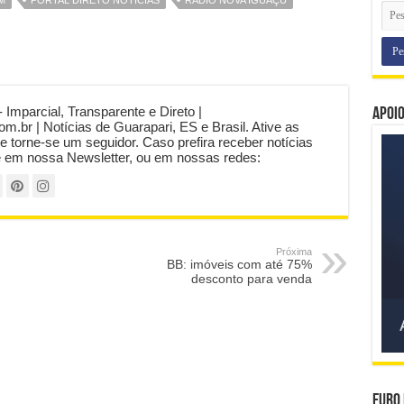
o
volume.
- Imparcial, Transparente e Direto |
Apoi
com.br | Notícias de Guarapari, ES e Brasil. Ative as
 e torne-se um seguidor. Caso prefira receber notícias
e em nossa Newsletter, ou em nossas redes:
Próxima
BB: imóveis com até 75%
desconto para venda
Euro 