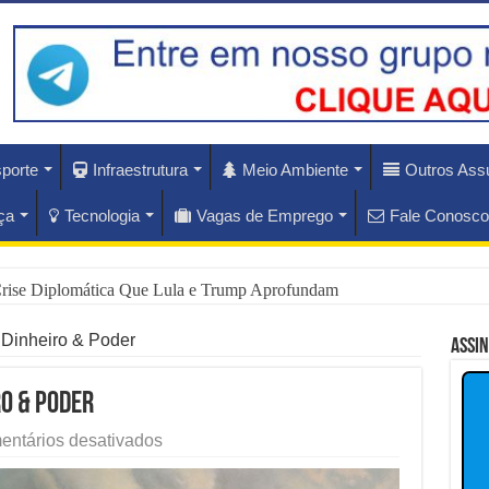
porte
Infraestrutura
Meio Ambiente
Outros Ass
ça
Tecnologia
Vagas de Emprego
Fale Conosco
rise Diplomática Que Lula e Trump Aprofundam
lam os Riscos dos Ventos de 76 km/h no Rio
: Dinheiro & Poder
Assi
nam Hoje as Apostas do Mercado Financeiro
ro & Poder
nador Investigado: O Que Mudou na Operação INSS
em
ntários desativados
Reflexões
e CBS Dividem Empresários na Reforma Tributária
Políticas: