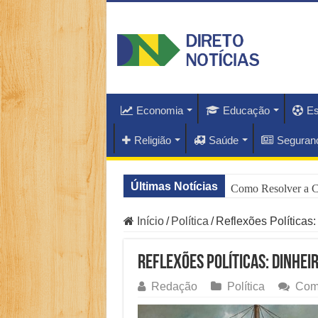
Economia
Educação
Es
Religião
Saúde
Seguran
Últimas Notícias
Como Resolver a C
Especialistas Reve
Início
/
Política
/
Reflexões Políticas
Copom e Itaú Domi
Reflexões Políticas: Dinhei
Família Livre, Se
Redação
Política
Come
Controverso: IBS 