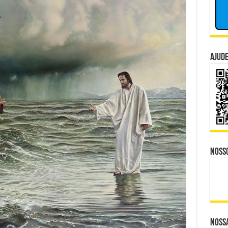
Dinheiro
isputa Política do Republicanos Rumo a 2026
&
Poder
o Trabalhadores à Morte em Obra Proibida no ES?
 Distante, Camp David Agora no Centro do Poder
Ajude
lam o Que Levou ao Ataque Fatal na Fábrica Bombril
ina Mercado de IA e Deixa Rivais Para Trás
Noss
Nossa