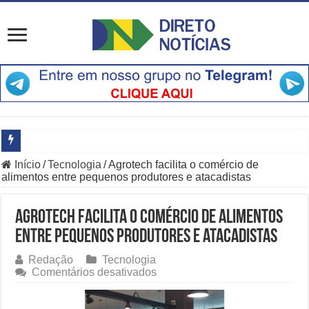
Início
/
Tecnologia
/
Agrotech facilita o comércio de
O Que Está Por Trás do Escândalo de R$ 308 Mi em MT?
alimentos entre pequenos produtores e atacadistas
Como Resolver a Crise Diplomática Que Lula e Trump Aprofundam
Agrotech facilita o comércio de alimentos
Especialistas Revelam os Riscos dos Ventos de 76 km/h no Rio
entre pequenos produtores e atacadistas
Copom e Itaú Dominam Hoje as Apostas do Mercado Financeiro
Redação
Tecnologia
em
Comentários desativados
Família Livre, Senador Investigado: O Que Mudou na Operação IN
Agrotech
facilita
Controverso: IBS e CBS Dividem Empresários na Reforma Tributári
o