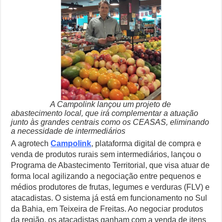
comércio
Como Resolver a Disputa Política do Republicanos Rumo a 2026
de
alimentos
O Que Levou Quatro Trabalhadores à Morte em Obra Proibida no E
entre
pequenos
produtores
Casa Branca Antes Distante, Camp David Agora no Centro do Poder
e
atacadistas
Especialistas Revelam o Que Levou ao Ataque Fatal na Fábrica Bomb
A Campolink lançou um projeto de
abastecimento local, que irá complementar a atuação
junto às grandes centrais como os CEASAS, eliminando
a necessidade de intermediários
A agrotech
Campolink
, plataforma digital de compra e
venda de produtos rurais sem intermediários, lançou o
Programa de Abastecimento Territorial, que visa atuar de
forma local agilizando a negociação entre pequenos e
médios produtores de frutas, legumes e verduras (FLV) e
atacadistas. O sistema já está em funcionamento no Sul
da Bahia, em Teixeira de Freitas. Ao negociar produtos
da região, os atacadistas ganham com a venda de itens