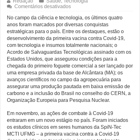
Redação
Saúde
,
Tecnologia
em
Comentários desativados
O Que Está Por Trás do Escândalo de R$ 308 Mi em MT?
Vacina
Brasileira
No campo da ciência e tecnologia, os últimos quatro
Como Resolver a Crise Diplomática Que Lula e Trump Aprofundam
contra
anos foram marcados por diversas conquistas
Covid-
estratégicas para o país. Entre os destaques, estão o
19
Especialistas Revelam os Riscos dos Ventos de 76 km/h no Rio
desenvolvimento da primeira vacina contra Covid-19,
e
com tecnologia e insumos totalmente nacionais; o
avanços
Copom e Itaú Dominam Hoje as Apostas do Mercado Financeiro
no
Acordo de Salvaguardas Tecnológicas assinado com os
campo
Estados Unidos, que assegurou condições para a
aeroespacial
chegada do primeiro foguete comercial a ser lançado por
e
uma empresa privada da base de Alcântara (MA); os
agropecuário
marcam
avanços científicos no campo da agropecuária para
a
assegurar uma produção pautada em baixa emissão de
ciência
carbono e a inclusão do Brasil no conselho do CERN, a
brasileira
Organização Europeia para Pesquisa Nuclear.
nos
últimos
4
Em novembro, as ações de combate à Covid-19
anos
entraram em um novo estágio no país. Foram iniciados
os estudos clínicos em seres humanos da SpiN-Tec
MCTI UFMG – a primeira vacina contra a Covid-19