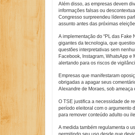
Além disso, as empresas devem divu
informações falsas ou descontextua
Congresso surpreendeu líderes parl
assunto antes das próximas eleiçõe
A implementação do “PL das Fake N
gigantes da tecnologia, que questi
questões interpretativas sem nenh
Facebook, Instagram, WhatsApp e Me
alertando para os riscos de vigilân
Empresas que manifestaram oposiç
obrigadas a apagar seus comentário
Alexandre de Moraes, sob ameaça d
O TSE justifica a necessidade de r
período eleitoral com o argumento de
para remover conteúdo adulto ou il
A medida também regulamenta o uso 
permitindo seu uso desde que devi