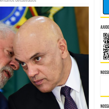
rise Diplomática Que Lula e Trump Aprofundam
Inteligência
Artificial:
TSE
lam os Riscos dos Ventos de 76 km/h no Rio
aprova
medida
nam Hoje as Apostas do Mercado Financeiro
que
Ajude
foi
nador Investigado: O Que Mudou na Operação INSS
engavetada
pelo
e CBS Dividem Empresários na Reforma Tributária
Congresso
Nacional
Noss
Nossa