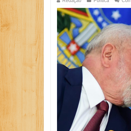
Como Resolver a C
Especialistas Reve
Copom e Itaú Domi
Família Livre, Se
Controverso: IBS 