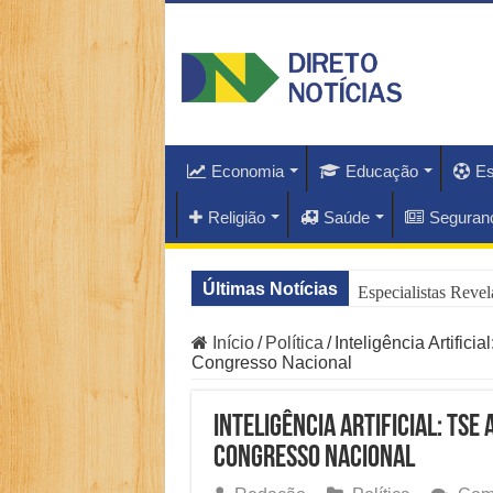
Economia
Educação
Es
Religião
Saúde
Seguran
Últimas Notícias
Especialistas Reve
Entrevista com Lea
Início
/
Política
/
Inteligência Artific
Congresso Nacional
Saiba Por Que a O
Inteligência Artificial: TSE
Principais Destaq
Congresso Nacional
O Que Está Por Tr
Redação
Política
Come