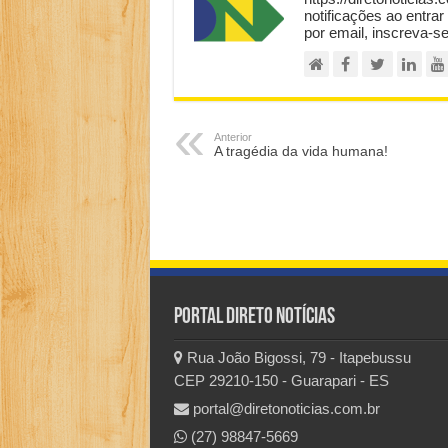
notificações ao entrar
por email, inscreva-s
Anterior
A tragédia da vida humana!
Portal Direto Notícias
Rua João Bigossi, 79 - Itapebussu
CEP 29210-150 - Guarapari - ES
portal@diretonoticias.com.br
(27) 98847-5669