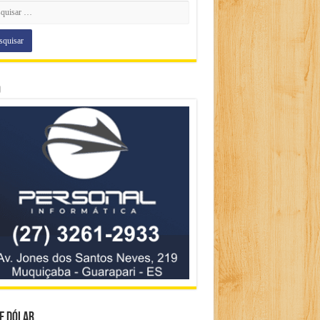
o
e Dólar