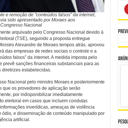
 remoção de “conteúdos falsos” da internet,
ia sido apresentado por Moraes aos
o Congresso Nacional
Prev
nte arquivado pelo Congresso Nacional devido à
Eleitoral (TSE), seguindo a proposta entregue
inistro Alexandre de Moraes tempos atrás, aprovou
á das empresas de redes sociais o controle e a
údos falsos” da internet. A medida imposta pelo
Anúnc
 e prevê sanções financeiras substanciais para as
iretrizes estabelecidas.
esso Nacional pelo ministro Moraes e posteriormente
e que os provedores de aplicação serão
mente, por indisponibilizar imediatamente
do eleitoral em casos que incluem condutas
informações inverídicas, ameaças de violência
e ódio, e disseminação de conteúdo manipulado por
ência artificial.
Pesqu