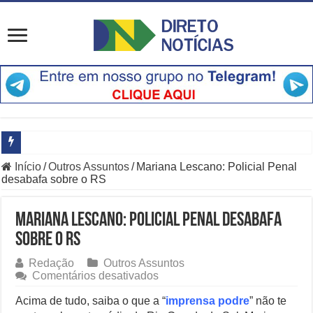
Início
/
Outros Assuntos
/
Mariana Lescano: Policial Penal
Especialistas Revelam os Riscos dos Ventos de 76 km/h no Rio
desabafa sobre o RS
Copom e Itaú Dominam Hoje as Apostas do Mercado Financeiro
Mariana Lescano: Policial Penal desabafa
Família Livre, Senador Investigado: O Que Mudou na Operação IN
sobre o RS
Controverso: IBS e CBS Dividem Empresários na Reforma Tributári
Redação
Outros Assuntos
em
Comentários desativados
Como Resolver a Disputa Política do Republicanos Rumo a 2026
Mariana
Lescano:
Acima de tudo, saiba o que a “
imprensa podre
” não te
O Que Levou Quatro Trabalhadores à Morte em Obra Proibida no E
Policial