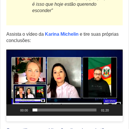
é isso que hoje estão querendo
esconder”
Assista o vídeo da
Karina Michelin
e tire suas próprias
conclusões:
Tocador
de
vídeo
00:00
01:20