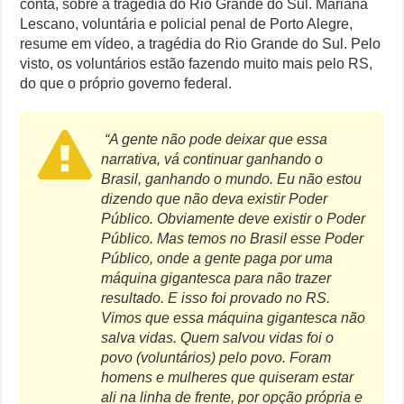
conta, sobre a tragédia do Rio Grande do Sul.
Mariana
Penal
Lescano, voluntária e policial penal de Porto Alegre,
Casa Branca Antes Distante, Camp David Agora no Centro do Poder
desabafa
resume em vídeo, a tragédia do Rio Grande do Sul. Pelo
sobre
visto, os voluntários estão fazendo muito mais pelo RS,
Especialistas Revelam o Que Levou ao Ataque Fatal na Fábrica Bomb
o
RS
do que o próprio governo federal.
Polêmico: AWS Domina Mercado de IA e Deixa Rivais Para Trás
Estudo Comprova Que IA Identifica Segredo do Crescimento dos Bu
“A gente não pode deixar que essa
narrativa, vá continuar ganhando o
Brasil, ganhando o mundo. Eu não estou
dizendo que não deva existir Poder
Público. Obviamente deve existir o Poder
Público. Mas temos no Brasil esse Poder
Público, onde a gente paga por uma
máquina gigantesca para não trazer
resultado. E isso foi provado no RS.
Vimos que essa máquina gigantesca não
salva vidas. Quem salvou vidas foi o
povo (voluntários) pelo povo. Foram
homens e mulheres que quiseram estar
ali na linha de frente, por opção própria e