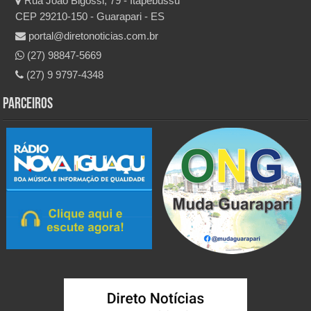
Rua João Bigossi, 79 - Itapebussu
CEP 29210-150 - Guarapari - ES
portal@diretonoticias.com.br
(27) 98847-5669
(27) 9 9797-4348
Parceiros