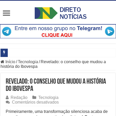
Início
/
Tecnologia
/
Revelado: o conselho que mudou a
Principais Destaques do Amistoso Bayern x Aston Villa em Hong K
história do Ibovespa
O Que Está Por Trás do Escândalo de R$ 308 Mi em MT?
Revelado: o conselho que mudou a história
Como Resolver a Crise Diplomática Que Lula e Trump Aprofundam
do Ibovespa
Especialistas Revelam os Riscos dos Ventos de 76 km/h no Rio
Redação
Tecnologia
em
Comentários desativados
Copom e Itaú Dominam Hoje as Apostas do Mercado Financeiro
Revelado:
o
Primeiramente, uma transformação silenciosa acaba de
Família Livre, Senador Investigado: O Que Mudou na Operação IN
conselho