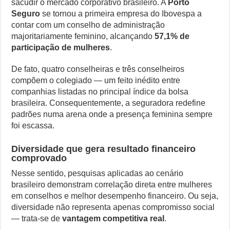
sacudir o mercado corporativo brasileiro. A
Porto
que
Seguro
se tornou a primeira empresa do Ibovespa a
Controverso: IBS e CBS Dividem Empresários na Reforma Tributári
mudou
contar com um conselho de administração
a
majoritariamente feminino, alcançando
57,1% de
Como Resolver a Disputa Política do Republicanos Rumo a 2026
história
do
participação de mulheres
.
Ibovespa
O Que Levou Quatro Trabalhadores à Morte em Obra Proibida no E
De fato, quatro conselheiras e três conselheiros
Casa Branca Antes Distante, Camp David Agora no Centro do Poder
compõem o colegiado — um feito inédito entre
companhias listadas no principal índice da bolsa
brasileira. Consequentemente, a seguradora redefine
padrões numa arena onde a presença feminina sempre
foi escassa.
Diversidade que gera resultado financeiro
comprovado
Nesse sentido, pesquisas aplicadas ao cenário
brasileiro demonstram correlação direta entre mulheres
em conselhos e melhor desempenho financeiro. Ou seja,
diversidade não representa apenas compromisso social
— trata-se de
vantagem competitiva real
.