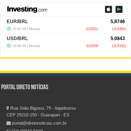
Portal Direto Notícias
Rua João Bigossi, 79 - Itapebussu
CEP 29210-150 - Guarapari - ES
portal@diretonoticias.com.br