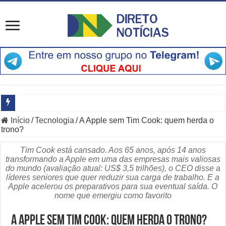
Início
/
Tecnologia
/
A Apple sem Tim Cook: quem herda o
Principais Destaques do Amistoso Bayern x Aston Villa em Hong K
trono?
O Que Está Por Trás do Escândalo de R$ 308 Mi em MT?
Tim Cook está cansado. Aos 65 anos, após 14 anos
transformando a Apple em uma das empresas mais valiosas
Como Resolver a Crise Diplomática Que Lula e Trump Aprofundam
do mundo (avaliação atual: US$ 3,5 trilhões), o CEO disse a
líderes seniores que quer reduzir sua carga de trabalho. E a
Especialistas Revelam os Riscos dos Ventos de 76 km/h no Rio
Apple acelerou os preparativos para sua eventual saída. O
nome que emergiu como favorito
Copom e Itaú Dominam Hoje as Apostas do Mercado Financeiro
A Apple sem Tim Cook: quem herda o trono?
Família Livre, Senador Investigado: O Que Mudou na Operação IN