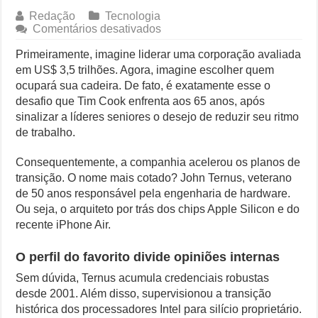
Redação
Tecnologia
Controverso: IBS e CBS Dividem Empresários na Reforma Tributári
em
Comentários desativados
A
Como Resolver a Disputa Política do Republicanos Rumo a 2026
Apple
Primeiramente, imagine liderar uma corporação avaliada
sem
em US$ 3,5 trilhões. Agora, imagine escolher quem
O Que Levou Quatro Trabalhadores à Morte em Obra Proibida no E
Tim
ocupará sua cadeira. De fato, é exatamente esse o
Cook:
desafio que Tim Cook enfrenta aos 65 anos, após
quem
Casa Branca Antes Distante, Camp David Agora no Centro do Poder
sinalizar a líderes seniores o desejo de reduzir seu ritmo
herda
o
de trabalho.
trono?
Consequentemente, a companhia acelerou os planos de
transição. O nome mais cotado? John Ternus, veterano
de 50 anos responsável pela engenharia de hardware.
Ou seja, o arquiteto por trás dos chips Apple Silicon e do
recente iPhone Air.
O perfil do favorito divide opiniões internas
Sem dúvida, Ternus acumula credenciais robustas
desde 2001. Além disso, supervisionou a transição
histórica dos processadores Intel para silício proprietário.