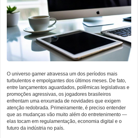
Vivem
Como Resolver a Disputa Política do Republicanos Rumo a 2026
Semana
Decisiva
O Que Levou Quatro Trabalhadores à Morte em Obra Proibida no E
Casa Branca Antes Distante, Camp David Agora no Centro do Poder
Especialistas Revelam o Que Levou ao Ataque Fatal na Fábrica Bomb
O universo gamer atravessa um dos períodos mais
turbulentos e empolgantes dos últimos meses. De fato,
entre lançamentos aguardados, polêmicas legislativas e
promoções agressivas, os jogadores brasileiros
enfrentam uma enxurrada de novidades que exigem
atenção redobrada. Primeiramente, é preciso entender
que as mudanças vão muito além do entretenimento —
elas tocam em regulamentação, economia digital e o
futuro da indústria no país.