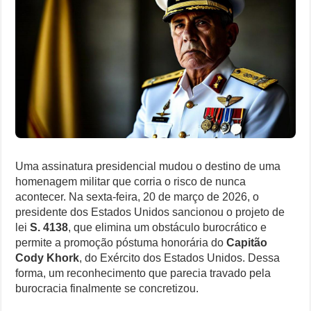
Honra
Especialistas Revelam os Riscos dos Ventos de 76 km/h no Rio
Capitão
Khork
Copom e Itaú Dominam Hoje as Apostas do Mercado Financeiro
Após
a
Morte
Família Livre, Senador Investigado: O Que Mudou na Operação IN
Controverso: IBS e CBS Dividem Empresários na Reforma Tributári
Uma assinatura presidencial mudou o destino de uma
homenagem militar que corria o risco de nunca
acontecer. Na sexta-feira, 20 de março de 2026, o
presidente dos Estados Unidos sancionou o projeto de
lei
S. 4138
, que elimina um obstáculo burocrático e
permite a promoção póstuma honorária do
Capitão
Cody Khork
, do Exército dos Estados Unidos. Dessa
forma, um reconhecimento que parecia travado pela
burocracia finalmente se concretizou.