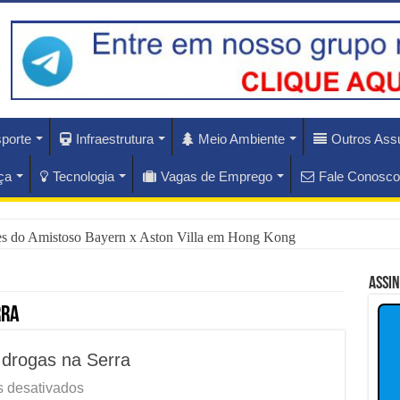
porte
Infraestrutura
Meio Ambiente
Outros Ass
ça
Tecnologia
Vagas de Emprego
Fale Conosco
ues do Amistoso Bayern x Aston Villa em Hong Kong
ás do Escândalo de R$ 308 Mi em MT?
Assi
rise Diplomática Que Lula e Trump Aprofundam
rra
lam os Riscos dos Ventos de 76 km/h no Rio
drogas na Serra
nam Hoje as Apostas do Mercado Financeiro
em
 desativados