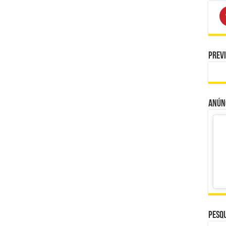
Prev
Anúnc
Pesqu