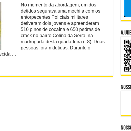
PM
No momento da abordagem, um dos
nador Investigado: O Que Mudou na Operação INSS
detém
detidos segurava uma mochila com os
vagabundos
e CBS Dividem Empresários na Reforma Tributária
com
entorpecentes Policiais militares
drogas
detiveram dois jovens e apreenderam
na
isputa Política do Republicanos Rumo a 2026
510 pinos de cocaína e 650 pedras de
Serra
Ajude
crack no bairro Colina da Serra, na
o Trabalhadores à Morte em Obra Proibida no ES?
madrugada desta quarta-feira (18). Duas
pessoas foram detidas. Durante o
 Distante, Camp David Agora no Centro do Poder
ecida …
Noss
Nossa