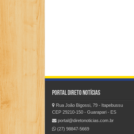
Portal Direto Notícias
Rua João Bigossi, 79 - Itapebussu
CEP 29210-150 - Guarapari - ES
portal@diretonoticias.com.br
(27) 98847-5669