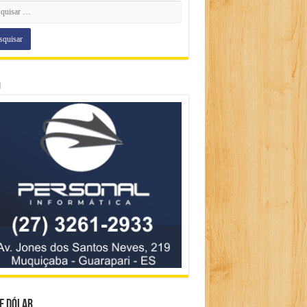
o
e Dólar