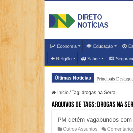
Economia
Educação
Es
Religião
Saúde
Seguran
Últimas Notícias
Principais Destaq
O Que Está Por Tr
Início
/
Tag:
drogas na Serra
Como Resolver a C
Arquivos de Tags:
drogas na Se
Especialistas Reve
PM detém vagabundos com 
Copom e Itaú Domi
Outros Assuntos
Comentários