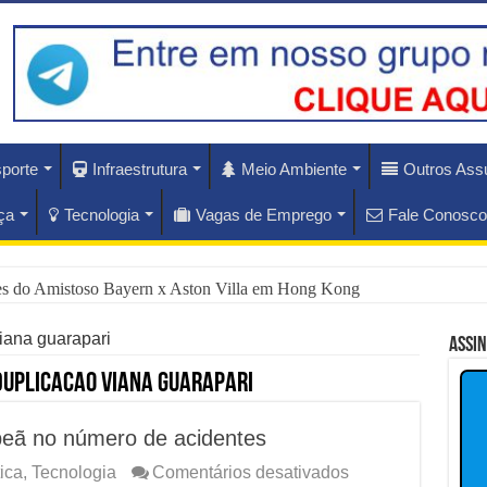
porte
Infraestrutura
Meio Ambiente
Outros Ass
ça
Tecnologia
Vagas de Emprego
Fale Conosco
ues do Amistoso Bayern x Aston Villa em Hong Kong
ás do Escândalo de R$ 308 Mi em MT?
viana guarapari
Assi
rise Diplomática Que Lula e Trump Aprofundam
duplicacao viana guarapari
lam os Riscos dos Ventos de 76 km/h no Rio
eã no número de acidentes
nam Hoje as Apostas do Mercado Financeiro
em
tica
,
Tecnologia
Comentários desativados