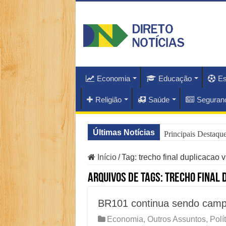
Economia
Educação
Es
Religião
Saúde
Seguran
Últimas Notícias
Principais Destaq
O Que Está Por Tr
Início
/
Tag:
trecho final duplicacao 
Como Resolver a C
Arquivos de Tags:
trecho final 
Especialistas Reve
BR101 continua sendo camp
Copom e Itaú Domi
Economia
,
Outros Assuntos
,
Polí