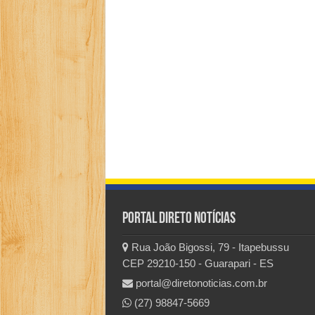
Portal Direto Notícias
Rua João Bigossi, 79 - Itapebussu
CEP 29210-150 - Guarapari - ES
portal@diretonoticias.com.br
(27) 98847-5669