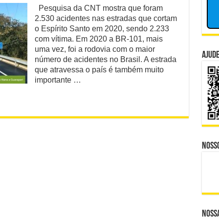
BR101
Pesquisa da CNT mostra que foram
nador Investigado: O Que Mudou na Operação INSS
continua
2.530 acidentes nas estradas que cortam
sendo
e CBS Dividem Empresários na Reforma Tributária
campeã
o Espírito Santo em 2020, sendo 2.233
no
com vítima. Em 2020 a BR-101, mais
número
isputa Política do Republicanos Rumo a 2026
uma vez, foi a rodovia com o maior
de
Ajude
número de acidentes no Brasil. A estrada
acidentes
o Trabalhadores à Morte em Obra Proibida no ES?
que atravessa o país é também muito
importante …
 Distante, Camp David Agora no Centro do Poder
Noss
Nossa