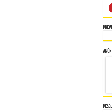
Prev
Anúnc
Pesqu