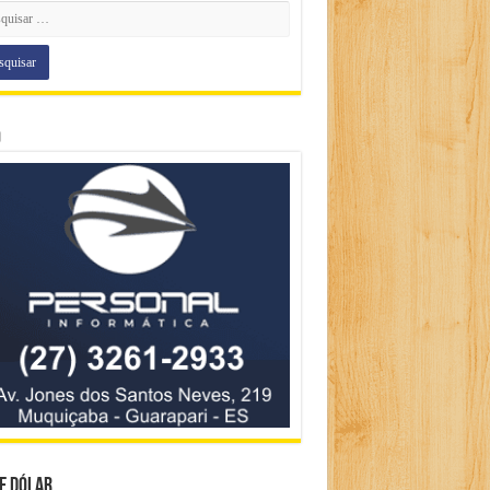
o
e Dólar