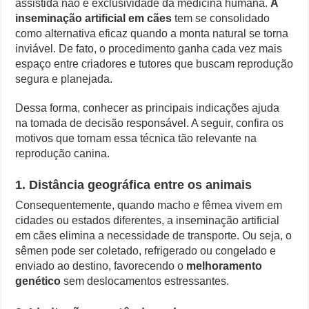
assistida não é exclusividade da medicina humana.
A
considerar
inseminação artificial em cães
tem se consolidado
Controverso: IBS e CBS Dividem Empresários na Reforma Tributári
a
como alternativa eficaz quando a monta natural se torna
inseminação
inviável. De fato, o procedimento ganha cada vez mais
Como Resolver a Disputa Política do Republicanos Rumo a 2026
artificial
em
espaço entre criadores e tutores que buscam reprodução
cães
O Que Levou Quatro Trabalhadores à Morte em Obra Proibida no E
segura e planejada.
Casa Branca Antes Distante, Camp David Agora no Centro do Poder
Dessa forma, conhecer as principais indicações ajuda
na tomada de decisão responsável. A seguir, confira os
motivos que tornam essa técnica tão relevante na
reprodução canina.
1. Distância geográfica entre os animais
Consequentemente, quando macho e fêmea vivem em
cidades ou estados diferentes, a inseminação artificial
em cães elimina a necessidade de transporte. Ou seja, o
sêmen pode ser coletado, refrigerado ou congelado e
enviado ao destino, favorecendo o
melhoramento
genético
sem deslocamentos estressantes.