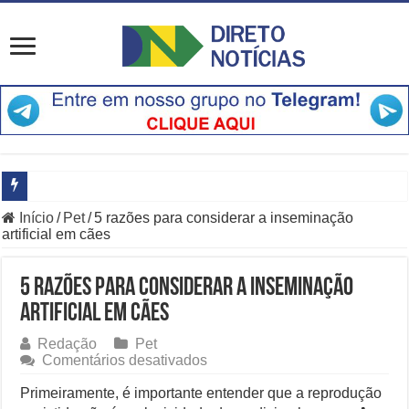
Início
/
Pet
/
5 razões para considerar a inseminação
Principais Destaques do Amistoso Bayern x Aston Villa em Hong K
artificial em cães
O Que Está Por Trás do Escândalo de R$ 308 Mi em MT?
5 razões para considerar a inseminação
Como Resolver a Crise Diplomática Que Lula e Trump Aprofundam
artificial em cães
Especialistas Revelam os Riscos dos Ventos de 76 km/h no Rio
Redação
Pet
em
Comentários desativados
Copom e Itaú Dominam Hoje as Apostas do Mercado Financeiro
5
razões
Primeiramente, é importante entender que a reprodução
Família Livre, Senador Investigado: O Que Mudou na Operação IN
para