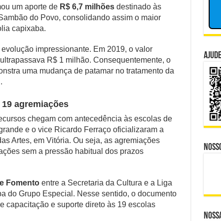
maior
rmou um aporte de
R$ 6,7 milhões
destinado às
nam Hoje as Apostas do Mercado Financeiro
investimento
 Sambão do Povo, consolidando assim o maior
no
olia capixaba.
nador Investigado: O Que Mudou na Operação INSS
Carnaval
capixaba
e CBS Dividem Empresários na Reforma Tributária
 evolução impressionante. Em 2019, o valor
Ajude
l ultrapassava R$ 1 milhão. Consequentemente, o
isputa Política do Republicanos Rumo a 2026
onstra uma mudança de patamar no tratamento da
.
o Trabalhadores à Morte em Obra Proibida no ES?
a 19 agremiações
 recursos chegam com antecedência às escolas de
ande e o vice Ricardo Ferraço oficializaram a
as Artes, em Vitória. Ou seja, as agremiações
Noss
ações sem a pressão habitual dos prazos
e Fomento
entre a Secretaria da Cultura e a Liga
a do Grupo Especial. Nesse sentido, o documento
e capacitação e suporte direto às 19 escolas
Nossa