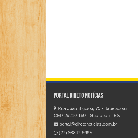
Portal Direto Notícias
Rua João Bigossi, 79 - Itapebussu
CEP 29210-150 - Guarapari - ES
portal@diretonoticias.com.br
(27) 98847-5669