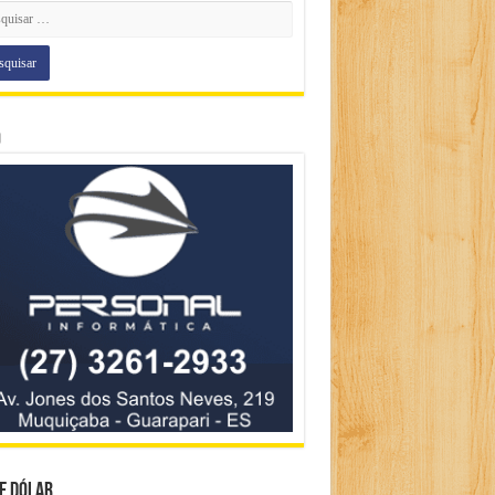
o
e Dólar