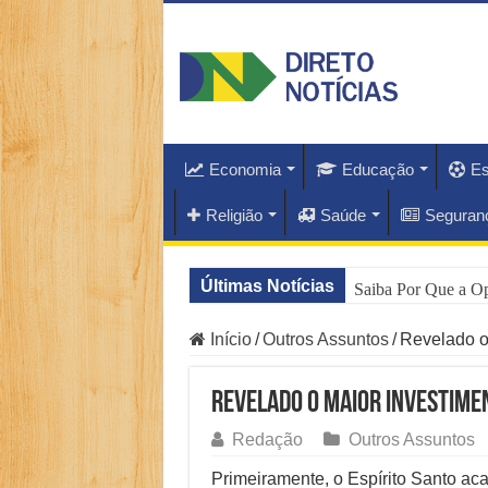
Economia
Educação
Es
Religião
Saúde
Seguran
Últimas Notícias
Saiba Por Que a O
Principais Destaq
Início
/
Outros Assuntos
/
Revelado o
O Que Está Por Tr
Revelado o maior investime
Como Resolver a C
Redação
Outros Assuntos
Especialistas Reve
Primeiramente, o Espírito Santo aca