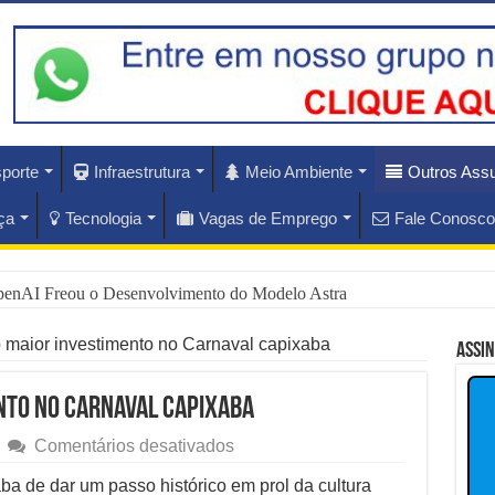
porte
Infraestrutura
Meio Ambiente
Outros Ass
ça
Tecnologia
Vagas de Emprego
Fale Conosco
penAI Freou o Desenvolvimento do Modelo Astra
ues do Amistoso Bayern x Aston Villa em Hong Kong
 maior investimento no Carnaval capixaba
Assi
ás do Escândalo de R$ 308 Mi em MT?
nto no Carnaval capixaba
rise Diplomática Que Lula e Trump Aprofundam
em
Comentários desativados
Revelado
lam os Riscos dos Ventos de 76 km/h no Rio
o
ba de dar um passo histórico em prol da cultura