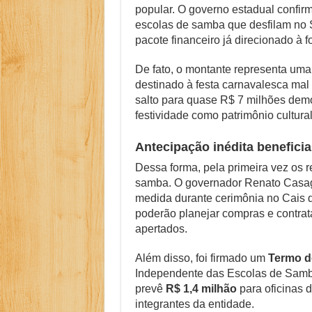
popular. O governo estadual confi
Copom e Itaú Domi
escolas de samba que desfilam no
pacote financeiro já direcionado à f
Família Livre, Se
Controverso: IBS 
De fato, o montante representa uma
destinado à festa carnavalesca ma
Como Resolver a D
salto para quase R$ 7 milhões dem
festividade como patrimônio cultural
O Que Levou Quatr
Antecipação inédita benefici
Dessa forma, pela primeira vez os
samba. O governador Renato Casagr
medida durante cerimônia no Cais d
poderão planejar compras e contrat
apertados.
Além disso, foi firmado um
Termo d
Independente das Escolas de Samb
prevê
R$ 1,4 milhão
para oficinas d
integrantes da entidade.