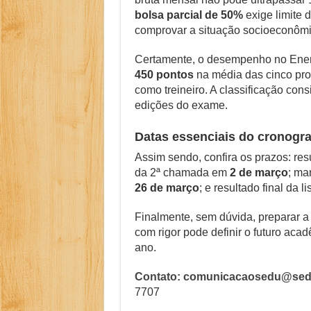
bolsa parcial de 50%
exige limite 
comprovar a situação socioeconômi
Certamente, o desempenho no Enem
450 pontos
na média das cinco prov
como treineiro. A classificação con
edições do exame.
Datas essenciais do cronogr
Assim sendo, confira os prazos: r
da 2ª chamada em
2 de março
; ma
26 de março
; e resultado final da 
Finalmente, sem dúvida, preparar
com rigor pode definir o futuro ac
ano.
Contato: comunicacaosedu@sedu
7707