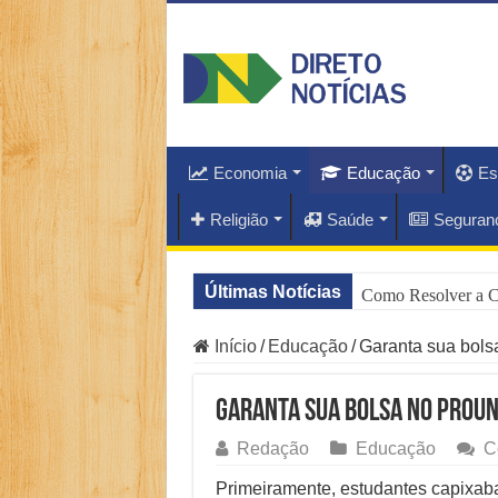
Economia
Educação
Es
Religião
Saúde
Seguran
Últimas Notícias
Como Resolver a C
Especialistas Reve
Início
/
Educação
/
Garanta sua bols
Copom e Itaú Domi
Garanta sua bolsa no Proun
Família Livre, Se
Redação
Educação
C
Controverso: IBS 
Primeiramente, estudantes capixab