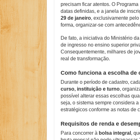
precisam ficar atentos. O Programa
Como Resolver a D
datas definidas, e a janela de insc
29 de janeiro
, exclusivamente pelo
O Que Levou Quatr
forma, organizar-se com antecedênc
Casa Branca Antes
De fato, a iniciativa do Ministério
Especialistas Reve
de ingresso no ensino superior pr
Consequentemente, milhares de jo
Polêmico: AWS Dom
real de transformação.
Como funciona a escolha de 
Durante o período de cadastro, cad
curso, instituição e turno
, organiz
possível alterar essas escolhas qu
seja, o sistema sempre considera a 
estratégicos conforme as notas de 
Requisitos de renda e dese
Para concorrer à
bolsa integral
, qu
bruta mensal não pode ultrapassar 1