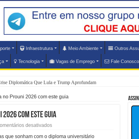
porte
Infraestrutura
Meio Ambiente
Outros Ass
ça
Tecnologia
Vagas de Emprego
Fale Conosco
rise Diplomática Que Lula e Trump Aprofundam
lam os Riscos dos Ventos de 76 km/h no Rio
a no Prouni 2026 com este guia
Assi
nam Hoje as Apostas do Mercado Financeiro
i 2026 com este guia
nador Investigado: O Que Mudou na Operação INSS
em
omentários desativados
Garanta
e CBS Dividem Empresários na Reforma Tributária
sua
as que sonham com o diploma universitário