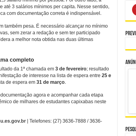
de até 3 salários mínimos per capita. Nesse sentido,
ca com documentação correta é indispensável.
 também pesa. É necessário alcançar no mínimo
as, sem zerar a redação e sem ter participado
Prev
sidera a melhor nota obtida nas duas últimas
ama completo
Anúnc
esultado da 1ª chamada em
3 de fevereiro
; resultado
nifestação de interesse na lista de espera entre
25 e
lista de espera em
31 de março
.
 a documentação agora e acompanhar cada etapa
adêmico de milhares de estudantes capixabas neste
.es.gov.br
| Telefones: (27) 3636-7888 / 3636-
Pesqu