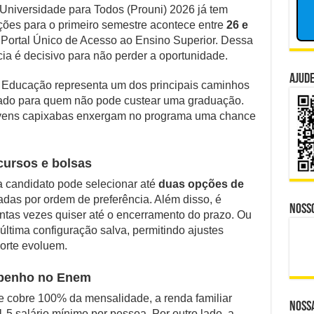
bolsa
 Universidade para Todos (Prouni) 2026 já tem
isputa Política do Republicanos Rumo a 2026
no
rições para o primeiro semestre acontece entre
26 e
Prouni
 Portal Único de Acesso ao Ensino Superior. Dessa
o Trabalhadores à Morte em Obra Proibida no ES?
2026
ia é decisivo para não perder a oportunidade.
com
 Distante, Camp David Agora no Centro do Poder
este
Ajude
guia
 da Educação representa um dos principais caminhos
lam o Que Levou ao Ataque Fatal na Fábrica Bombril
ivado para quem não pode custear uma graduação.
vens capixabas enxergam no programa uma chance
ina Mercado de IA e Deixa Rivais Para Trás
cursos e bolsas
a candidato pode selecionar até
duas opções de
adas por ordem de preferência. Além disso, é
Noss
antas vezes quiser até o encerramento do prazo. Ou
última configuração salva, permitindo ajustes
corte evoluem.
mpenho no Enem
e cobre 100% da mensalidade, a renda familiar
Nossa
,5 salário mínimo por pessoa. Por outro lado, a