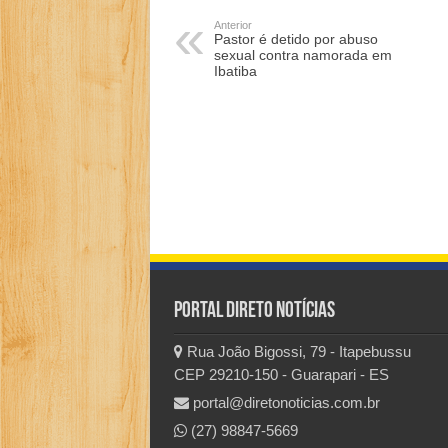
Anterior
Pastor é detido por abuso
sexual contra namorada em
Ibatiba
Portal Direto Notícias
Rua João Bigossi, 79 - Itapebussu
CEP 29210-150 - Guarapari - ES
portal@diretonoticias.com.br
(27) 98847-5669