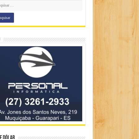
o
e Dólar