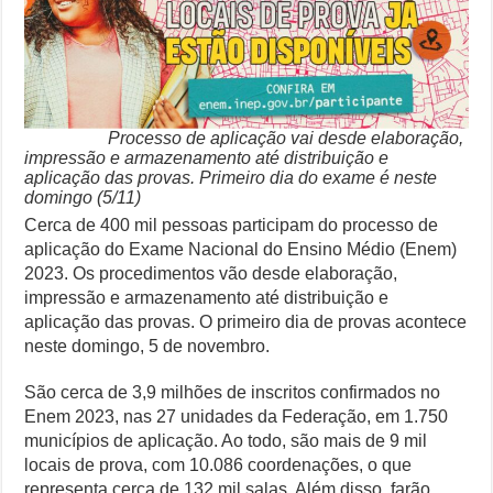
prova
do
Especialistas Revelam os Riscos dos Ventos de 76 km/h no Rio
Enem
2023
Copom e Itaú Dominam Hoje as Apostas do Mercado Financeiro
Família Livre, Senador Investigado: O Que Mudou na Operação IN
Processo de aplicação vai desde elaboração,
impressão e armazenamento até distribuição e
Controverso: IBS e CBS Dividem Empresários na Reforma Tributári
aplicação das provas. Primeiro dia do exame é neste
domingo (5/11)
Cerca de 400 mil pessoas participam do processo de
aplicação do Exame Nacional do Ensino Médio (Enem)
2023. Os procedimentos vão desde elaboração,
impressão e armazenamento até distribuição e
aplicação das provas. O primeiro dia de provas acontece
neste domingo, 5 de novembro.
São cerca de 3,9 milhões de inscritos confirmados no
Enem 2023, nas 27 unidades da Federação, em 1.750
municípios de aplicação. Ao todo, são mais de 9 mil
locais de prova, com 10.086 coordenações, o que
representa cerca de 132 mil salas. Além disso, farão