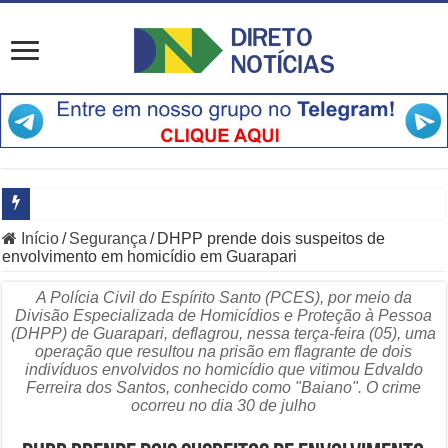
Início
/
Segurança
/
DHPP prende dois suspeitos de
Especialistas Revelam Por Que a Bolsa Afasta Estrangeiros Agora
envolvimento em homicídio em Guarapari
Entrevista com Leandro do Hospital
A Polícia Civil do Espírito Santo (PCES), por meio da
Divisão Especializada de Homicídios e Proteção à Pessoa
Saiba Por Que a OpenAI Freou o Desenvolvimento do Modelo Astra
(DHPP) de Guarapari, deflagrou, nessa terça-feira (05), uma
operação que resultou na prisão em flagrante de dois
Principais Destaques do Amistoso Bayern x Aston Villa em Hong K
indivíduos envolvidos no homicídio que vitimou Edvaldo
Ferreira dos Santos, conhecido como "Baiano". O crime
O Que Está Por Trás do Escândalo de R$ 308 Mi em MT?
ocorreu no dia 30 de julho
Como Resolver a Crise Diplomática Que Lula e Trump Aprofundam