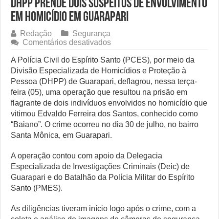
DHPP prende dois suspeitos de envolvimento
em homicídio em Guarapari
Especialistas Revelam os Riscos dos Ventos de 76 km/h no Rio
Redação
Segurança
Copom e Itaú Dominam Hoje as Apostas do Mercado Financeiro
em
Comentários desativados
DHPP
Família Livre, Senador Investigado: O Que Mudou na Operação IN
prende
A Polícia Civil do Espírito Santo (PCES), por meio da
dois
Divisão Especializada de Homicídios e Proteção à
Controverso: IBS e CBS Dividem Empresários na Reforma Tributári
suspeitos
Pessoa (DHPP) de Guarapari, deflagrou, nessa terça-
de
feira (05), uma operação que resultou na prisão em
envolvimento
flagrante de dois indivíduos envolvidos no homicídio que
em
homicídio
vitimou Edvaldo Ferreira dos Santos, conhecido como
em
“Baiano”. O crime ocorreu no dia 30 de julho, no bairro
Guarapari
Santa Mônica, em Guarapari.
A operação contou com apoio da Delegacia
Especializada de Investigações Criminais (Deic) de
Guarapari e do Batalhão da Polícia Militar do Espírito
Santo (PMES).
As diligências tiveram início logo após o crime, com a