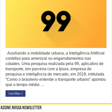
IA
pode
Controverso: IBS e CBS Dividem Empresários na Reforma Tributári
ajudar
a
Como Resolver a Disputa Política do Republicanos Rumo a 2026
reduzir
o
O Que Levou Quatro Trabalhadores à Morte em Obra Proibida no E
tempo
médio
Casa Branca Antes Distante, Camp David Agora no Centro do Poder
no
trânsito
Auxiliando a mobilidade urbana, a Inteligência Artificial
contribui para amenizar os engarrafamentos nas
cidades. Uma pesquisa realizada pela 99, aplicativo de
transporte, em parceria com a Ipsos, empresa de
pesquisa e inteligência de mercado, em 2019, intitulada
“Como o brasileiro entende o transporte urbano” apontou
que o tempo médio …
Leia Mais »
Assine Nossa Newsletter