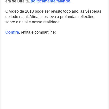
era de Direita,
politicamente falando.
Natal
Casa Branca Antes Distante, Camp David Agora no Centro do Poder
da
O vídeo de 2013 pode ser revisto todo ano, as vésperas
Rachel
de todo natal. Afinal, nos leva a profundas reflexões
Especialistas Revelam o Que Levou ao Ataque Fatal na Fábrica Bomb
quando
era
sobre o natal e nossa realidade.
de
Polêmico: AWS Domina Mercado de IA e Deixa Rivais Para Trás
Direita
Confira
, reflita e compartilhe:
Estudo Comprova Que IA Identifica Segredo do Crescimento dos Bu