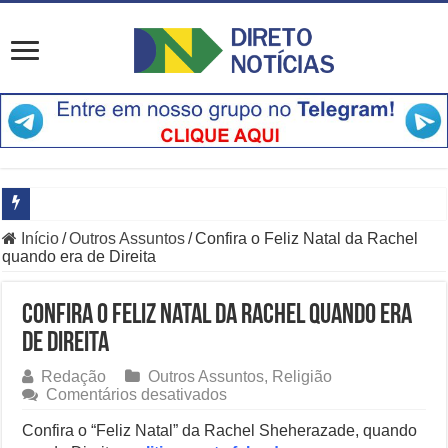
Início
/
Outros Assuntos
/
Confira o Feliz Natal da Rachel
Especialistas Revelam os Riscos dos Ventos de 76 km/h no Rio
quando era de Direita
Copom e Itaú Dominam Hoje as Apostas do Mercado Financeiro
Confira o Feliz Natal da Rachel quando era
Família Livre, Senador Investigado: O Que Mudou na Operação IN
de Direita
Controverso: IBS e CBS Dividem Empresários na Reforma Tributári
Redação
Outros Assuntos
,
Religião
em
Comentários desativados
Como Resolver a Disputa Política do Republicanos Rumo a 2026
Confira
o
Confira o “Feliz Natal” da Rachel Sheherazade, quando
O Que Levou Quatro Trabalhadores à Morte em Obra Proibida no E
Feliz