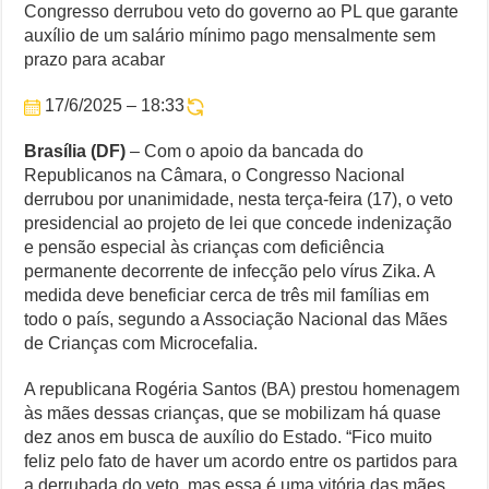
histórica:
Congresso derrubou veto do governo ao PL que garante
3
Especialistas Revelam os Riscos dos Ventos de 76 km/h no Rio
auxílio de um salário mínimo pago mensalmente sem
mil
prazo para acabar
famílias
Copom e Itaú Dominam Hoje as Apostas do Mercado Financeiro
atingidas
17/6/2025 – 18:33
por
Família Livre, Senador Investigado: O Que Mudou na Operação IN
epidemia
de
Brasília (DF)
– Com o apoio da bancada do
Controverso: IBS e CBS Dividem Empresários na Reforma Tributári
Zika
Republicanos na Câmara, o Congresso Nacional
conquistam
derrubou por unanimidade, nesta terça-feira (17), o veto
pensão
presidencial ao projeto de lei que concede indenização
vitalícia
e pensão especial às crianças com deficiência
permanente decorrente de infecção pelo vírus Zika. A
medida deve beneficiar cerca de três mil famílias em
todo o país, segundo a Associação Nacional das Mães
de Crianças com Microcefalia.
A republicana Rogéria Santos (BA) prestou homenagem
às mães dessas crianças, que se mobilizam há quase
dez anos em busca de auxílio do Estado. “Fico muito
feliz pelo fato de haver um acordo entre os partidos para
a derrubada do veto, mas essa é uma vitória das mães