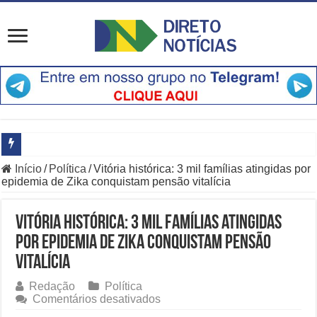
Início
/
Política
/
Vitória histórica: 3 mil famílias atingidas por
Especialistas Revelam Por Que a Bolsa Afasta Estrangeiros Agora
epidemia de Zika conquistam pensão vitalícia
Entrevista com Leandro do Hospital
Vitória histórica: 3 mil famílias atingidas
Saiba Por Que a OpenAI Freou o Desenvolvimento do Modelo Astra
por epidemia de Zika conquistam pensão
Principais Destaques do Amistoso Bayern x Aston Villa em Hong K
vitalícia
O Que Está Por Trás do Escândalo de R$ 308 Mi em MT?
Redação
Política
em
Comentários desativados
Como Resolver a Crise Diplomática Que Lula e Trump Aprofundam
Vitória