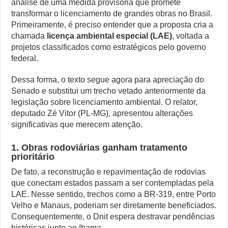
análise de uma medida provisória que promete
nova
transformar o licenciamento de grandes obras no Brasil.
Controverso: IBS e CBS Dividem Empresários na Reforma Tributári
licença
Primeiramente, é preciso entender que a proposta cria a
ambiental
chamada
licença ambiental especial (LAE)
, voltada a
Como Resolver a Disputa Política do Republicanos Rumo a 2026
especial
projetos classificados como estratégicos pelo governo
O Que Levou Quatro Trabalhadores à Morte em Obra Proibida no E
federal.
Casa Branca Antes Distante, Camp David Agora no Centro do Poder
Dessa forma, o texto segue agora para apreciação do
Senado e substitui um trecho vetado anteriormente da
legislação sobre licenciamento ambiental. O relator,
deputado Zé Vitor (PL-MG), apresentou alterações
significativas que merecem atenção.
1. Obras rodoviárias ganham tratamento
prioritário
De fato, a reconstrução e repavimentação de rodovias
que conectam estados passam a ser contempladas pela
LAE. Nesse sentido, trechos como a BR-319, entre Porto
Velho e Manaus, poderiam ser diretamente beneficiados.
Consequentemente, o Dnit espera destravar pendências
históricas junto ao Ibama.