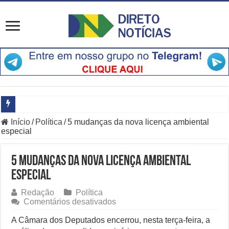
Início
/
Política
/
5 mudanças da nova licença ambiental
Principais Destaques do Amistoso Bayern x Aston Villa em Hong K
especial
O Que Está Por Trás do Escândalo de R$ 308 Mi em MT?
5 mudanças da nova licença ambiental
Como Resolver a Crise Diplomática Que Lula e Trump Aprofundam
especial
Especialistas Revelam os Riscos dos Ventos de 76 km/h no Rio
Redação
Política
em
Comentários desativados
Copom e Itaú Dominam Hoje as Apostas do Mercado Financeiro
5
mudanças
A Câmara dos Deputados encerrou, nesta terça-feira, a
Família Livre, Senador Investigado: O Que Mudou na Operação IN
da