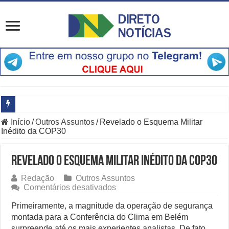
Início
/
Outros Assuntos
/
Revelado o Esquema Militar
O Que Está Por Trás do Escândalo de R$ 308 Mi em MT?
Inédito da COP30
Como Resolver a Crise Diplomática Que Lula e Trump Aprofundam
Revelado o Esquema Militar Inédito da COP30
Especialistas Revelam os Riscos dos Ventos de 76 km/h no Rio
Redação
Outros Assuntos
Copom e Itaú Dominam Hoje as Apostas do Mercado Financeiro
em
Comentários desativados
Revelado
Família Livre, Senador Investigado: O Que Mudou na Operação IN
o
Primeiramente, a magnitude da operação de segurança
Esquema
montada para a Conferência do Clima em Belém
Militar
Controverso: IBS e CBS Dividem Empresários na Reforma Tributári
surpreende até os mais experientes analistas. De fato,