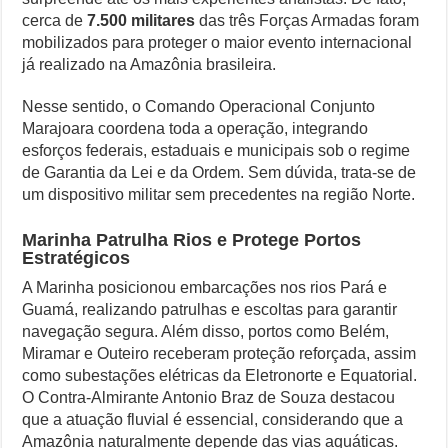
Inédito
cerca de
7.500 militares
das três Forças Armadas foram
da
Como Resolver a Disputa Política do Republicanos Rumo a 2026
mobilizados para proteger o maior evento internacional
COP30
já realizado na Amazônia brasileira.
O Que Levou Quatro Trabalhadores à Morte em Obra Proibida no E
Nesse sentido, o Comando Operacional Conjunto
Casa Branca Antes Distante, Camp David Agora no Centro do Poder
Marajoara coordena toda a operação, integrando
esforços federais, estaduais e municipais sob o regime
Especialistas Revelam o Que Levou ao Ataque Fatal na Fábrica Bomb
de Garantia da Lei e da Ordem. Sem dúvida, trata-se de
um dispositivo militar sem precedentes na região Norte.
Marinha Patrulha Rios e Protege Portos
Estratégicos
A Marinha posicionou embarcações nos rios Pará e
Guamá, realizando patrulhas e escoltas para garantir
navegação segura. Além disso, portos como Belém,
Miramar e Outeiro receberam proteção reforçada, assim
como subestações elétricas da Eletronorte e Equatorial.
O Contra-Almirante Antonio Braz de Souza destacou
que a atuação fluvial é essencial, considerando que a
Amazônia naturalmente depende das vias aquáticas.