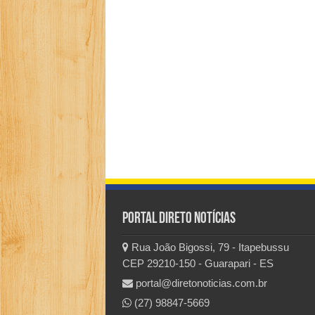
Portal Direto Notícias
Rua João Bigossi, 79 - Itapebussu
CEP 29210-150 - Guarapari - ES
portal@diretonoticias.com.br
(27) 98847-5669