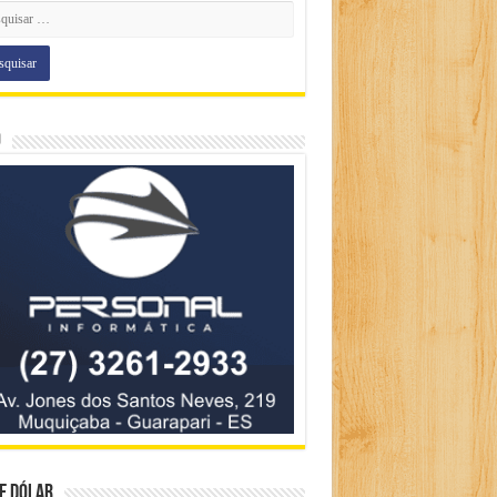
o
e Dólar