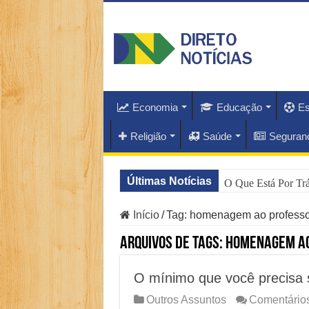
Economia
Educação
Es
Religião
Saúde
Seguran
Últimas Notícias
O Que Está Por Tr
Como Resolver a C
Início
/
Tag:
homenagem ao professo
Especialistas Reve
Arquivos de Tags:
homenagem ao
Copom e Itaú Domi
O mínimo que você precisa 
Família Livre, Se
Outros Assuntos
Comentários