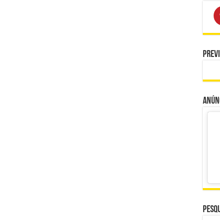
Prev
Anúnc
Pesqu