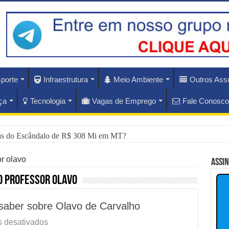
porte
Infraestrutura
Meio Ambiente
Outros Ass
ça
Tecnologia
Vagas de Emprego
Fale Conosco
ás do Escândalo de R$ 308 Mi em MT?
rise Diplomática Que Lula e Trump Aprofundam
r olavo
Assi
lam os Riscos dos Ventos de 76 km/h no Rio
 professor olavo
nam Hoje as Apostas do Mercado Financeiro
saber sobre Olavo de Carvalho
nador Investigado: O Que Mudou na Operação INSS
em
 desativados