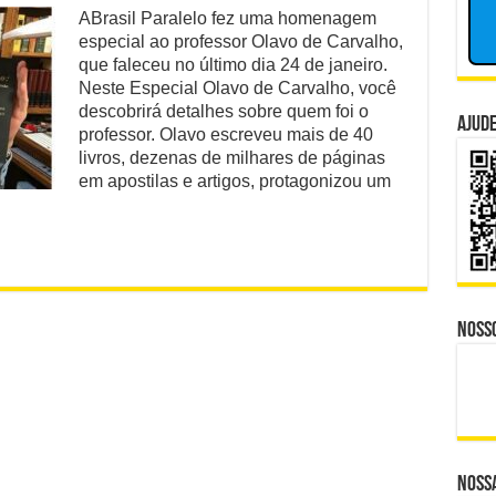
O
ABrasil Paralelo fez uma homenagem
e CBS Dividem Empresários na Reforma Tributária
mínimo
especial ao professor Olavo de Carvalho,
que
isputa Política do Republicanos Rumo a 2026
você
que faleceu no último dia 24 de janeiro.
precisa
Neste Especial Olavo de Carvalho, você
saber
o Trabalhadores à Morte em Obra Proibida no ES?
descobrirá detalhes sobre quem foi o
sobre
Ajude
professor. Olavo escreveu mais de 40
Olavo
 Distante, Camp David Agora no Centro do Poder
livros, dezenas de milhares de páginas
de
em apostilas e artigos, protagonizou um
Carvalho
lam o Que Levou ao Ataque Fatal na Fábrica Bombril
Noss
Nossa